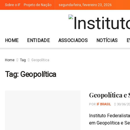
Sobre o IF
Projeto de Nação
segunda-feira, fevereiro 23, 2026
HOME
ENTIDADE
ASSOCIADOS
NOTÍCIAS
E
Home
Tag
Geopolítica
Tag:
Geopolítica
Geopolítica e
POR
IF BRASIL
30/06/2
Instituto Federalis
em Geopolítica e Seg