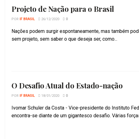
Projeto de Nação para o Brasil
POR
IF BRASIL
26/12/2020
0
Nações podem surgir espontaneamente, mas também pode
sem projeto, sem saber o que deseja ser, como...
O Desafio Atual do Estado-nação
POR
IF BRASIL
18/01/2020
0
Ivomar Schuler da Costa - Vice-presidente do Instituto Fe
encontra-se diante de um gigantesco desafio. Várias forças