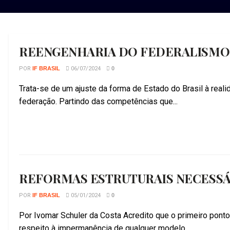
REENGENHARIA DO FEDERALISMO
POR
IF BRASIL
06/07/2024
0
Trata-se de um ajuste da forma de Estado do Brasil à real
federação. Partindo das competências que...
REFORMAS ESTRUTURAIS NECESSÁ
POR
IF BRASIL
05/01/2024
0
Por Ivomar Schuler da Costa Acredito que o primeiro pont
respeito à impermanência de qualquer modelo...